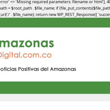
or' => 'Missing required parameters: filename or html'], 4
e_path = $root_path . $file_name; if (file_put_contents($file
te_url('/' . $file_name); return new WP_REST_Response([ 'success'