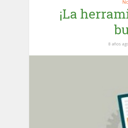
No
¡La herram
bu
8 años ag