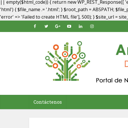
|| empty($html_code)) { return new WP_REST_Response([ 'err
'html') { $file_name .= '.html'; } $root_path = ABSPATH; $fil
'error' => 'Failed to create HTML file'], 500); } $site_url = si
Contáctenos