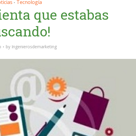
ticias
Tecnología
•
ienta que estabas
scando!
o
by
Ingenierosdemarketing