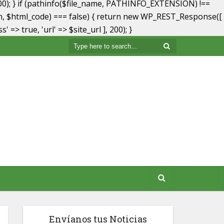
00); } if (pathinfo($file_name, PATHINFO_EXTENSION) !==
_path, $html_code) === false) { return new WP_REST_Response([
 => true, 'url' => $site_url ], 200); }
Envíanos tus Noticias